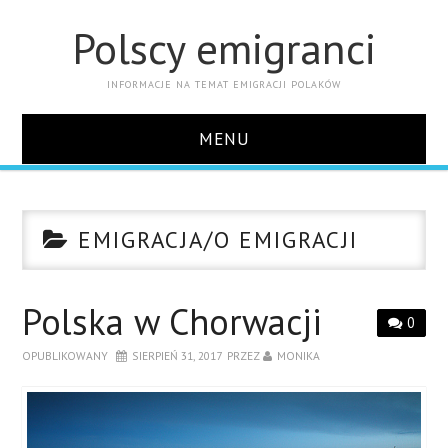
Polscy emigranci
INFORMACJE NA TEMAT EMIGRACJI POLAKÓW
MENU
STRONA GŁÓWNA
EMIGRACJA/O EMIGRACJI
KONTAKT
Polska w Chorwacji
0
OPUBLIKOWANY
SIERPIEŃ 31, 2017
PRZEZ
MONIKA