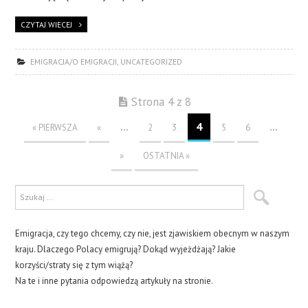
CZYTAJ WIECEJ
EMIGRACJA/O EMIGRACJI
,
UNCATEGORIZED
Strona 4 z 8
...
4
...
« PIERWSZA
«
2
3
5
6
»
OSTATNIA »
Emigracja, czy tego chcemy, czy nie, jest zjawiskiem obecnym w naszym
kraju. Dlaczego Polacy emigrują? Dokąd wyjeżdżają? Jakie
korzyści/straty się z tym wiążą?
Na te i inne pytania odpowiedzą artykuły na stronie.