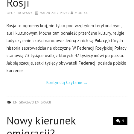
Rosji
OPUBLIKOWANY
MAJ 28, 2017
PRZEZ
MONIKA
Rosja to ogromny kraj, nie tylko pod względem terytorialnym,
ale i kulturowym. Można tam odnaleźć przeróżne kultury, religie,
ludy czy mniejszości narodowe. Jedną z nich są
Polacy
, których
historia zaprowadziła na obczyznę. W Federacji Rosyjskiej Polacy
stanowią 73 tysiące osób, z których 47 tysięcy mówi po polsku.
Jak się szacuje, setki tysięcy obywateli
Federacji
posiada polskie
korzenie.
Kontynuuj Czytanie
→
EMIGRACJA/O EMIGRACJI
Nowy kierunek
3
emigracji?