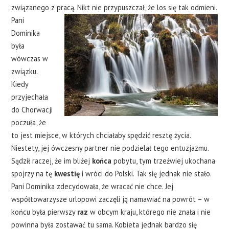
związanego z pracą.
Nikt nie przypuszczał, że los się tak odmieni.
Pani
Dominika
była
wówczas w
związku.
Kiedy
przyjechała
do Chorwacji
poczuła, że
to jest miejsce, w których chciałaby spędzić resztę życia.
Niestety, jej ówczesny partner nie podzielał tego entuzjazmu.
Sądził raczej, że im bliżej
końca
pobytu, tym trzeźwiej ukochana
spojrzy na tę
kwestię
i wróci do Polski. Tak się jednak nie stało.
Pani Dominika zdecydowała, że wracać nie chce. Jej
współtowarzysze urlopowi zaczęli ją namawiać na powrót – w
końcu była pierwszy
raz
w obcym kraju, którego nie znała i nie
powinna była zostawać tu sama. Kobieta jednak bardzo się