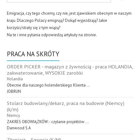
Emigracja, czy tego chcemy, czy nie, jest zjawiskiem obecnym w naszym
kraju. Dlaczego Polacy emigrują? Dokąd wyjeżdżają? Jakie
korzyści/straty się z tym wiążą?
Na te i inne pytania odpowiedzą artykuły na stronie.
PRACA NA SKRÓTY
ORDER PICKER - magazyn z żywnością - praca HOLANDIA,
zakwaterowanie, WYSOKIE zarobki
Holandia
Obecnie dla naszego holenderskiego Klienta ...
JOBRUN
Stolarz budowlany/dekarz, praca na budowie (Niemcy)
(k/m)
Niemcy
ZAKRES OBOWIĄZKÓW: - czytanie projektów ...
Danwood S.A
Zbrojarz – Szwecja (K/M)