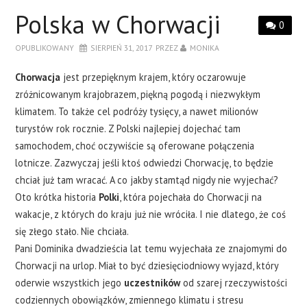
Polska w Chorwacji
0
OPUBLIKOWANY
SIERPIEŃ 31, 2017
PRZEZ
MONIKA
Chorwacja
jest przepięknym krajem, który oczarowuje
zróżnicowanym krajobrazem, piękną pogodą i niezwykłym
klimatem. To także cel podróży tysięcy, a nawet milionów
turystów rok rocznie. Z Polski najlepiej dojechać tam
samochodem, choć oczywiście są oferowane połączenia
lotnicze. Zazwyczaj jeśli ktoś odwiedzi Chorwację, to będzie
chciał już tam wracać. A co jakby stamtąd nigdy nie wyjechać?
Oto krótka historia
Polki
, która pojechała do Chorwacji na
wakacje, z których do kraju już nie wróciła. I nie dlatego, że coś
się złego stało. Nie chciała.
Pani Dominika dwadzieścia lat temu wyjechała ze znajomymi do
Chorwacji na urlop. Miał to być dziesięciodniowy wyjazd, który
oderwie wszystkich jego
uczestników
od szarej rzeczywistości
codziennych obowiązków, zmiennego klimatu i stresu