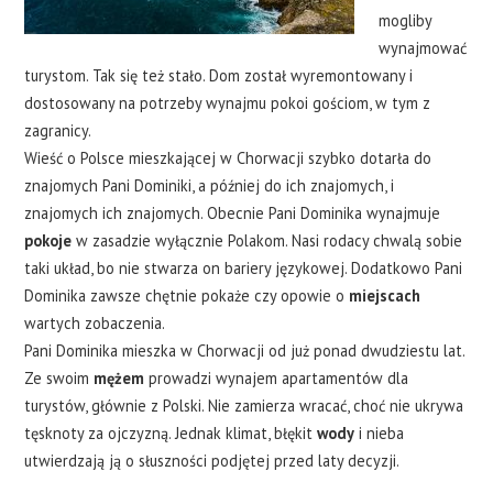
mogliby
wynajmować
turystom. Tak się też stało. Dom został wyremontowany i
dostosowany na potrzeby wynajmu pokoi gościom, w tym z
zagranicy.
Wieść o Polsce mieszkającej w Chorwacji szybko dotarła do
znajomych Pani Dominiki, a później do ich znajomych, i
znajomych ich znajomych. Obecnie Pani Dominika wynajmuje
pokoje
w zasadzie wyłącznie Polakom. Nasi rodacy chwalą sobie
taki układ, bo nie stwarza on bariery językowej. Dodatkowo Pani
Dominika zawsze chętnie pokaże czy opowie o
miejscach
wartych zobaczenia.
Pani Dominika mieszka w Chorwacji od już ponad dwudziestu lat.
Ze swoim
mężem
prowadzi wynajem apartamentów dla
turystów, głównie z Polski. Nie zamierza wracać, choć nie ukrywa
tęsknoty za ojczyzną. Jednak klimat, błękit
wody
i nieba
utwierdzają ją o słuszności podjętej przed laty decyzji.