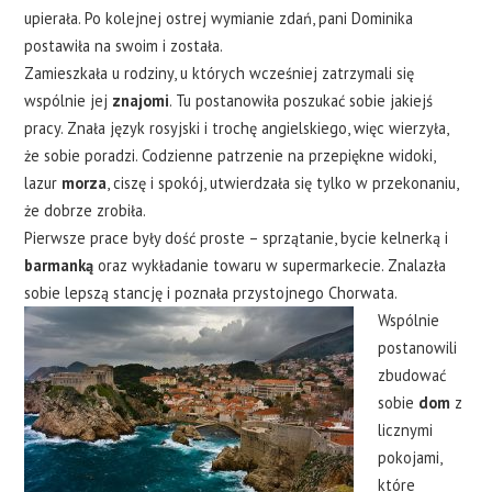
upierała. Po kolejnej ostrej wymianie zdań, pani Dominika
postawiła na swoim i została.
Zamieszkała u rodziny, u których wcześniej zatrzymali się
wspólnie jej
znajomi
. Tu postanowiła poszukać sobie jakiejś
pracy. Znała język rosyjski i trochę angielskiego, więc wierzyła,
że sobie poradzi. Codzienne patrzenie na przepiękne widoki,
lazur
morza
, ciszę i spokój, utwierdzała się tylko w przekonaniu,
że dobrze zrobiła.
Pierwsze prace były dość proste – sprzątanie, bycie kelnerką i
barmanką
oraz wykładanie towaru w supermarkecie. Znalazła
sobie lepszą stancję i poznała przystojnego Chorwata.
Wspólnie
postanowili
zbudować
sobie
dom
z
licznymi
pokojami,
które