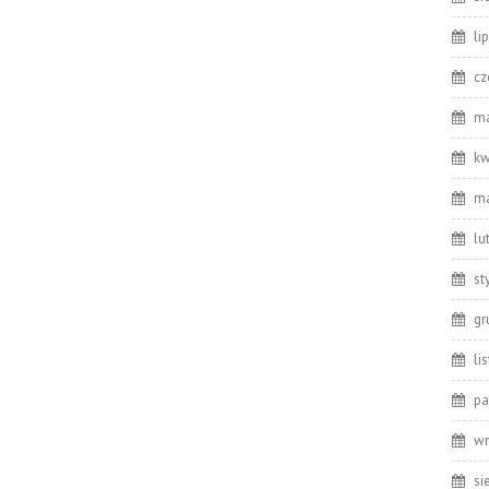
li
cz
ma
kw
ma
lu
st
gr
li
pa
wr
si