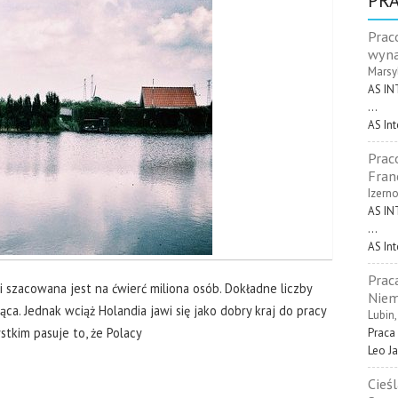
PRA
Prac
wyna
Marsyl
AS IN
...
AS In
Prac
Fran
Izerno
AS IN
...
AS In
Prac
 szacowana jest na ćwierć miliona osób. Dokładne liczby
Niem
ąca. Jednak wciąż Holandia jawi się jako dobry kraj do pracy
Lubin
tkim pasuje to, że Polacy
Praca 
Leo Ja
Cieś