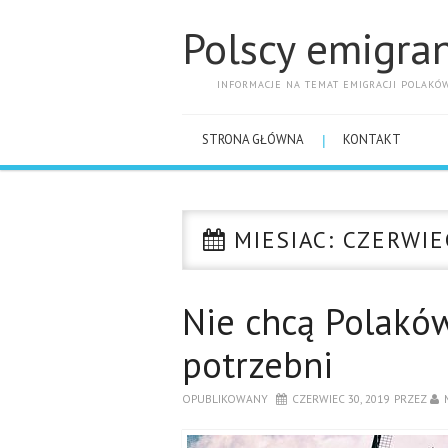
Polscy emigran
INFORMACJE NA TEMAT EMIGRACJI POLAKÓ
STRONA GŁÓWNA
KONTAKT
MIESIAC:
CZERWIE
Nie chcą Polaków
potrzebni
OPUBLIKOWANY
CZERWIEC 30, 2019
PRZEZ