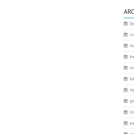
AR
li
cz
ma
kw
ma
lu
st
gr
li
pa