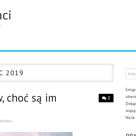
ci
W
C 2019
Emigra
, choć są im
obecn
0
Dokąd 
wiążą
Na te 
MONIKA