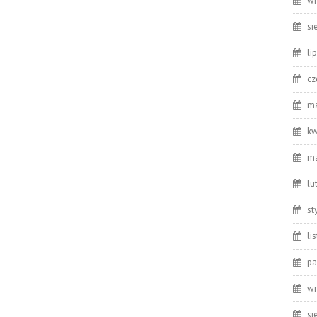
wr
si
li
cz
ma
kw
ma
lu
st
li
pa
wr
si