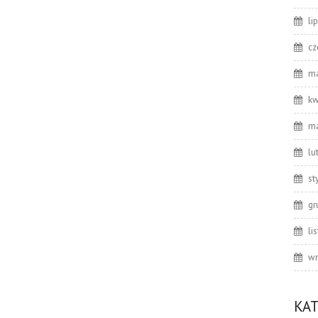
li
cz
ma
kw
ma
lu
st
gr
li
wr
KA