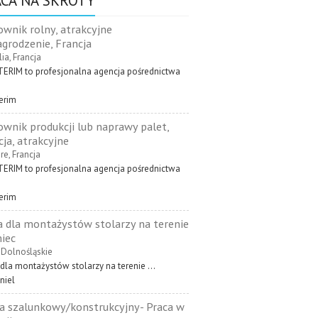
CA NA SKRÓTY
ownik rolny, atrakcyjne
grodzenie, Francja
ia, Francja
TERIM to profesjonalna agencja pośrednictwa
terim
ownik produkcji lub naprawy palet,
cja, atrakcyjne
re, Francja
TERIM to profesjonalna agencja pośrednictwa
terim
a dla montażystów stolarzy na terenie
iec
, Dolnośląskie
dla montażystów stolarzy na terenie ...
niel
la szalunkowy/konstrukcyjny- Praca w