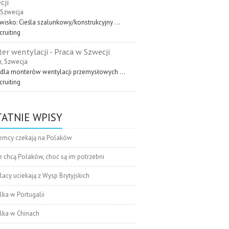
cji
, Szwecja
wisko: Cieśla szalunkowy/konstrukcyjny ...
cruiting
er wentylacji - Praca w Szwecji
, Szwecja
 dla monterów wentylacji przemysłowych ...
cruiting
ATNIE WPISY
emcy czekają na Polaków
e chcą Polaków, choć są im potrzebni
lacy uciekają z Wysp Brytyjskich
lka w Portugalii
lka w Chinach