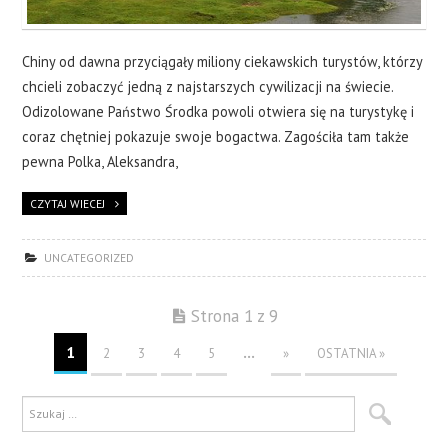
Chiny od dawna przyciągały miliony ciekawskich turystów, którzy
chcieli zobaczyć jedną z najstarszych cywilizacji na świecie.
Odizolowane Państwo Środka powoli otwiera się na turystykę i
coraz chętniej pokazuje swoje bogactwa. Zagościła tam także
pewna Polka, Aleksandra,
CZYTAJ WIECEJ
UNCATEGORIZED
Strona 1 z 9
1
...
2
3
4
5
»
OSTATNIA »