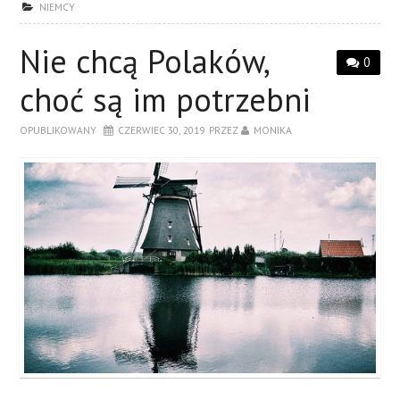
NIEMCY
Nie chcą Polaków,
0
choć są im potrzebni
OPUBLIKOWANY
CZERWIEC 30, 2019
PRZEZ
MONIKA