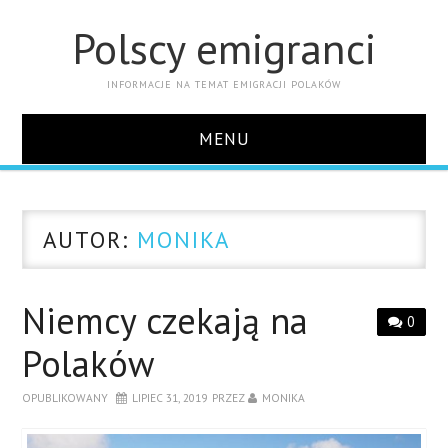
Polscy emigranci
INFORMACJE NA TEMAT EMIGRACJI POLAKÓW
MENU
STRONA GŁÓWNA
AUTOR:
MONIKA
KONTAKT
Niemcy czekają na
0
Polaków
OPUBLIKOWANY
LIPIEC 31, 2019
PRZEZ
MONIKA