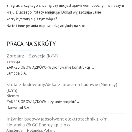
Emigracja, czy tego chcemy, czy nie, jest zjawiskiem obecnym w naszym
kraju. Dlaczego Polacy emigrują? Dokąd wyjeżdżają? Jakie
korzyści/straty się z tym wiążą?
Na te i inne pytania odpowiedzą artykuły na stronie.
PRACA NA SKRÓTY
Zbrojarz – Szwecja (K/M)
Szwecja
ZAKRES OBOWIĄZKÓW: - Wykonywanie konstrukcji ...
Lambda S.A.
Stolarz budowlany/dekarz, praca na budowie (Niemcy)
(k/m)
Niemcy
ZAKRES OBOWIĄZKÓW: - czytanie projektów ...
Danwood S.A
Inżynier budowy (absolwent elektrotechniki) k/m
Holandia @ GC Energy sp. z o.o.
Amsterdam, Holandia, Poland