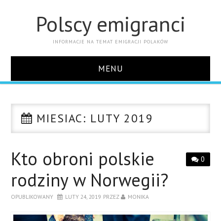
Polscy emigranci
INFORMACJE NA TEMAT EMIGRACJI POLAKÓW
MENU
STRONA GŁÓWNA
MIESIAC:
LUTY 2019
KONTAKT
Kto obroni polskie
0
rodziny w Norwegii?
OPUBLIKOWANY
LUTY 24, 2019
PRZEZ
MONIKA