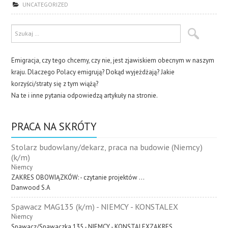
UNCATEGORIZED
Emigracja, czy tego chcemy, czy nie, jest zjawiskiem obecnym w naszym
kraju. Dlaczego Polacy emigrują? Dokąd wyjeżdżają? Jakie
korzyści/straty się z tym wiążą?
Na te i inne pytania odpowiedzą artykuły na stronie.
PRACA NA SKRÓTY
Stolarz budowlany/dekarz, praca na budowie (Niemcy)
(k/m)
Niemcy
ZAKRES OBOWIĄZKÓW: - czytanie projektów ...
Danwood S.A
Spawacz MAG135 (k/m) - NIEMCY - KONSTALEX
Niemcy
Spawacz/Spawaczka 135 - NIEMCY - KONSTALEXZAKRES ...