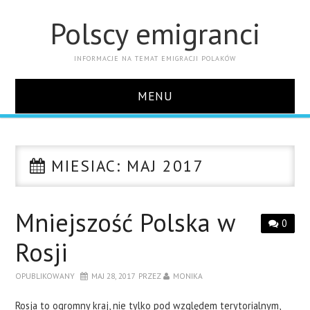
Polscy emigranci
INFORMACJE NA TEMAT EMIGRACJI POLAKÓW
MENU
STRONA GŁÓWNA
MIESIAC:
MAJ 2017
KONTAKT
Mniejszość Polska w
0
Rosji
OPUBLIKOWANY
MAJ 28, 2017
PRZEZ
MONIKA
Rosja to ogromny kraj, nie tylko pod względem terytorialnym,