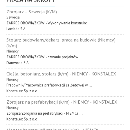
Zbrojarz – Szwecja (K/M)
Szwecja
ZAKRES OBOWIĄZKÓW: - Wykonywanie konstrukcji ...
Lambda S.A.
Stolarz budowlany/dekarz, praca na budowie (Niemcy)
(k/m)
Niemcy
ZAKRES OBOWIĄZKÓW: - czytanie projektów ...
Danwood S.A
Cieśla, betoniarz, stolarz (k/m) - NIEMCY - KONSTALEX
Niemcy
Pracownik/Pracownica prefabrykacji żelbetowej w ...
Konstalex Sp. z o.o.
Zbrojarz na prefabrykacji (k/m) - NIEMCY - KONSTALEX
Niemcy
Zbrojarz/Zbrojarka na prefabrykacji - NIEMCY ...
Konstalex Sp. z o.o.
Monter konstrukcji stalowych (k/m) - NIEMCY -