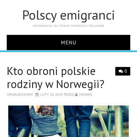
Polscy emigranci
INFORMACJE NA TEMAT EMIGRACJI POLAKÓW
MENU
STRONA GŁÓWNA
Kto obroni polskie
0
KONTAKT
rodziny w Norwegii?
OPUBLIKOWANY
LUTY 24, 2019
PRZEZ
MONIKA