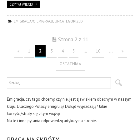
CZYTAJ WIECEJ
EMIGRACJA/O EMIGRACJI
,
UNCATEGORIZED
Strona 2 z 11
2
...
...
«
1
3
4
5
10
»
OSTATNIA »
Emigracja, czy tego chcemy, czy nie, jest zjawiskiem obecnym w naszym
kraju. Dlaczego Polacy emigrują? Dokąd wyjeżdżają? Jakie
korzyści/straty się z tym wiążą?
Na te i inne pytania odpowiedzą artykuły na stronie.
PRACA NA SKRÓTY